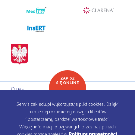
programy dla firm
ZAPISZ
SIĘ ONLINE
O nas
Oferta edukacyjna
Serwis zak.edu.pl wykorzystuje pliki cookies. Dzięki
nim lepiej rozumiemy naszych klientów
Rekrutacja
i dostarczamy bardziej wartościowe treści.
Więcej informacji o używanych przez nas plikach
Kontakt
cookies można znaleźć w
Polityce prywatności
.