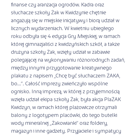
finanse czy aranżacja ogrodów. Kadra oraz
słuchacze szkoły Żak w Kwidzynie chętnie
angażują się w miejskie inicjatywy i biorą udział w
licznych wydarzeniach. W kwietniu ubiegłego
roku odbyła się 4 edycja Gry Miejskiej, w ramach
której gimnazjaliści z kwidzyńskich szkół, a także
drużyna szkoły Żak, wzięły udział w zabawie
polegającej na wykonywaniu różnorodnych zadań,
między innymi przygotowanie kreatywnego
plakatu z napisem „Chcę być słuchaczem ŻAKA,
bo…”. Całość imprezy zwieńczyło wspólne
ognisko. Inną imprezą, w której z przyjemnością
wzięła udział ekipa szkoły Żak, była akcja PlaŻAK
Kwidzyn, w ramach której plażowicze otrzymali
balony z logotypem placówki, do tego butelki
wody mineralnej „Żakowianki” oraz foldery,
magazyn i inne gadżety. Przyjaciele i sympatycy