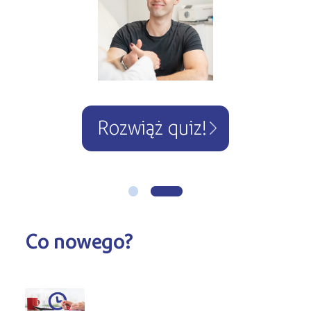
Kursy ONLINE
s
STREFA SŁUCHACZA
Kariera
Kursy stacjonarne
Dowiedz się więcej!
Rozwiąż quiz!
Co nowego?