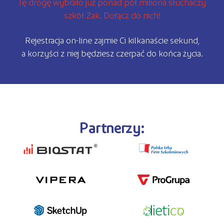
Tę drogę wybrało już ponad pół miliona słuchaczy
szkół Żak. Dołącz do nich!
Rejestracja on-line zajmie Ci kilkanaście sekund,
a korzyści z niej będziesz czerpać do końca życia.
Partnerzy: