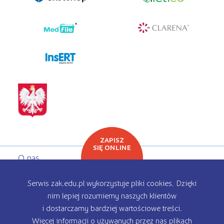
programy dla firm
ZAPISZ
SIĘ ONLINE
O nas
Oferta edukacyjna
Serwis zak.edu.pl wykorzystuje pliki cookies. Dzięki
nim lepiej rozumiemy naszych klientów
Rekrutacja
i dostarczamy bardziej wartościowe treści.
Więcej informacji o używanych przez nas plikach