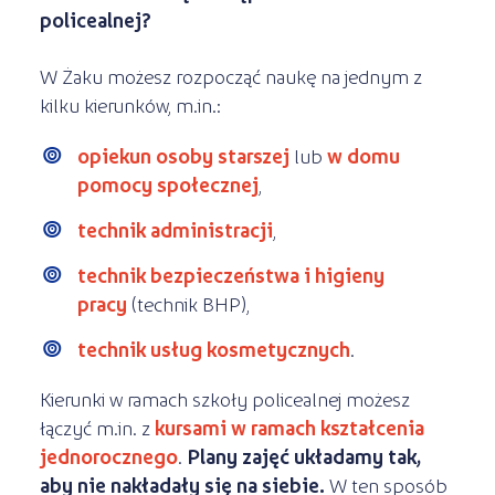
policealnej?
W Żaku możesz rozpocząć naukę na jednym z
kilku kierunków, m.in.:
opiekun osoby starszej
lub
w domu
pomocy społecznej
,
technik administracji
,
technik bezpieczeństwa i higieny
pracy
(technik BHP),
technik usług kosmetycznych
.
Kierunki w ramach szkoły policealnej możesz
łączyć m.in. z
kursami w ramach kształcenia
jednorocznego
.
Plany zajęć układamy tak,
aby nie nakładały się na siebie.
W ten sposób