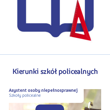
Kursy ONLINE
s
STREFA SŁUCHACZA
Kariera
Kursy stacjonarne
Kierunki szkół policealnych
Asystent osoby niepełnosprawnej
Szkoły policealne