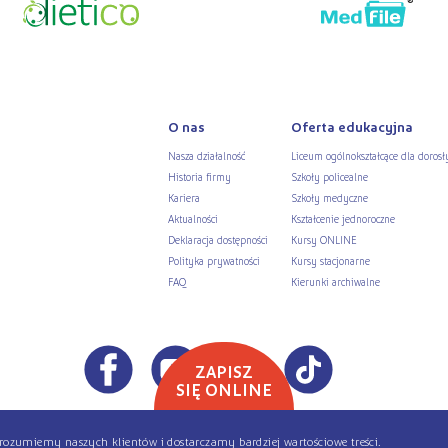
O nas
Oferta edukacyjna
Nasza działalność
Liceum ogólnokształcące dla dorosł
Historia firmy
Szkoły policealne
Kariera
Szkoły medyczne
Aktualności
Kształcenie jednoroczne
Deklaracja dostępności
Kursy ONLINE
Polityka prywatności
Kursy stacjonarne
FAQ
Kierunki archiwalne
ZAPISZ
SIĘ ONLINE
Copyright © 2026 ŻAK - Wszystkie prawa zastrzeżone
ej rozumiemy naszych klientów i dostarczamy bardziej wartościowe treści.