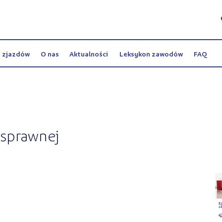
y zjazdów
O nas
Aktualności
Leksykon zawodów
FAQ
osprawnej