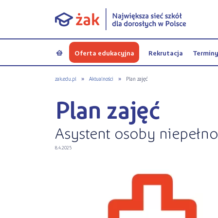
Oferta edukacyjna
Rekrutacja
Termin
a
zak.edu.pl
»
Aktualności
»
Plan zajęć
Plan zajęć
Asystent osoby niepełn
8.4.2025