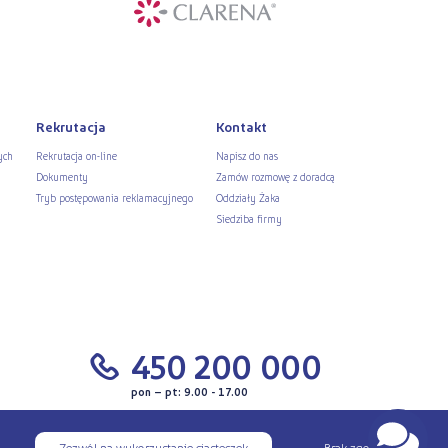
Rekrutacja
Kontakt
ych
Rekrutacja on-line
Napisz do nas
Dokumenty
Zamów rozmowę z doradcą
Tryb postępowania reklamacyjnego
Oddziały Żaka
Siedziba firmy
450 200 000
pon – pt: 9.00 - 17.00
Zezwól na wykorzystanie ciasteczek
Brak zgody