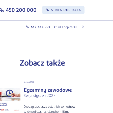
450 200 000
c
STREFA SŁUCHACZA
s
552 784 001
ul. Chopina 30
c
a
Zobacz także
27.7.2026
Egzaminy zawodowe
Sesja styczeń 2027r.
Drodzy słuchacze ostatnich semestrów
szkół policealnych,Uruchomiliśmy