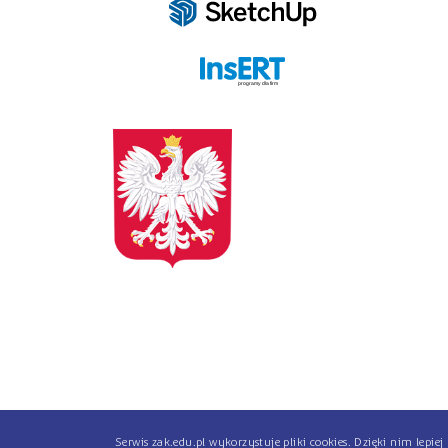
programy dla firm
Serwis zak.edu.pl wykorzystuje pliki cookies. Dzięki nim lepi