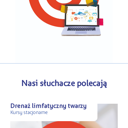
Kursy ONLINE
s
STREFA SŁUCHACZA
Kariera
Kursy stacjonarne
Nasi słuchacze polecają
Drenaż limfatyczny twarzy
Kursy stacjonarne